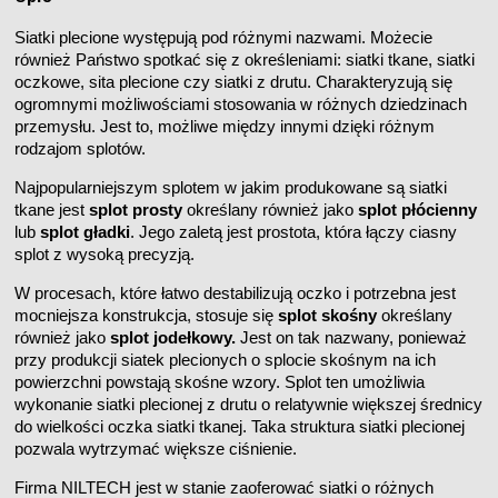
Siatki plecione występują pod różnymi nazwami. Możecie
również Państwo spotkać się z określeniami: siatki tkane, siatki
oczkowe, sita plecione czy siatki z drutu. Charakteryzują się
ogromnymi możliwościami stosowania w różnych dziedzinach
przemysłu. Jest to, możliwe między innymi dzięki różnym
rodzajom splotów.
Najpopularniejszym splotem w jakim produkowane są siatki
tkane jest
splot prosty
określany również jako
splot płócienny
lub
splot gładki
. Jego zaletą jest prostota, która łączy ciasny
splot z wysoką precyzją.
W procesach, które łatwo destabilizują oczko i potrzebna jest
mocniejsza konstrukcja, stosuje się
splot skośny
określany
również jako
splot jodełkowy.
Jest on tak nazwany, ponieważ
przy produkcji siatek plecionych o splocie skośnym na ich
powierzchni powstają skośne wzory. Splot ten umożliwia
wykonanie siatki plecionej z drutu o relatywnie większej średnicy
do wielkości oczka siatki tkanej. Taka struktura siatki plecionej
pozwala wytrzymać większe ciśnienie.
Firma NILTECH jest w stanie zaoferować siatki o różnych