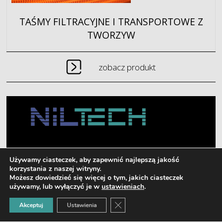
TAŚMY FILTRACYJNE I TRANSPORTOWE Z
TWORZYW
zobacz produkt
NILTECH Sp. z o.o.
Używamy ciasteczek, aby zapewnić najlepszą jakość
(dawniej NILTECH Norbert Radek, Ludwik Kumański Sp. J.)
korzystania z naszej witryny.
Dębska Wola, ul. Bitumiczna 1, 26-026 Morawica
Możesz dowiedzieć się więcej o tym, jakich ciasteczek
używamy, lub wyłączyć je w
ustawieniach
.
Copyright © 2026 - Niltech - Wszelkie prawa zastrzeżone.
Zamknij panel powiadomień o ci
Akceptuj
Ustawienia
Realizacja